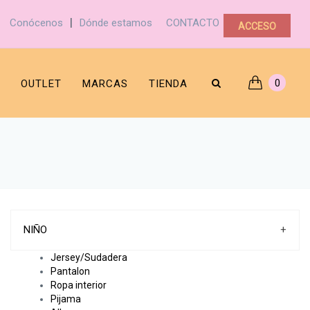
|
Conócenos
Dónde estamos
CONTACTO
ACCESO
0
OUTLET
MARCAS
TIENDA
NIÑO
+
Jersey/Sudadera
Pantalon
Ropa interior
Pijama