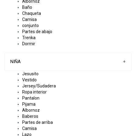
Albornoz
Baño
Chaqueta
Camisa
conjunto
Partes de abajo
Trenka
Dormir
NIÑA
+
Jesusito
Vestido
Jersey/Sudadera
Ropa interior
Pantalon
Pijama
Albornoz
Baberos
Partes de arriba
Camisa
Lazo