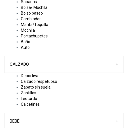
Sabanas
Bolsa/ Mochila
Bolso paseo
urrent)
Cambiador
Manta/Toquilla
Mochila
Portachupetes
Baño
Auto
CALZADO
+
Deportiva
Calzado respetuoso
Zapato sin suela
Zaptillas
Leotardo
Calcetines
BEBÉ
+