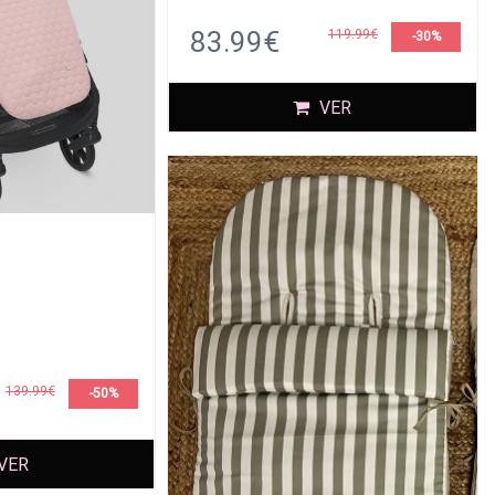
83.99€
119.99€
-30%
VER
139.99€
-50%
VER