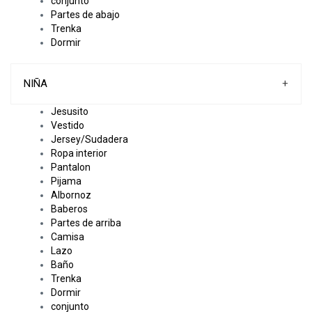
conjunto
Partes de abajo
Trenka
Dormir
NIÑA
+
Jesusito
Vestido
Jersey/Sudadera
Ropa interior
Pantalon
Pijama
Albornoz
Baberos
Partes de arriba
Camisa
Lazo
Baño
Trenka
Dormir
conjunto