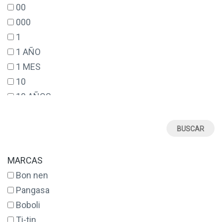
00
000
1
1 AÑO
1 MES
10
10 AÑOS
12
12 AÑOS
12 MESES
14
MARCAS
14 AÑOS
Bon nen
16
Pangasa
17
Boboli
18
Ti-tin