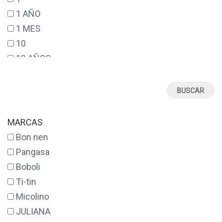
1 AÑO
1 MES
10
10 AÑOS
12
12 AÑOS
12 MESES
14
MARCAS
14 AÑOS
Bon nen
16
Pangasa
17
Boboli
18
Ti-tin
18 MESES
Micolino
2
JULIANA
2 AÑOS