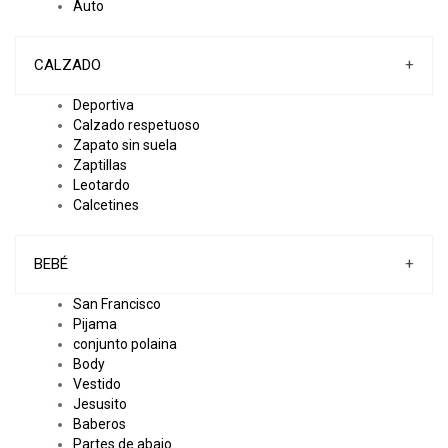
Auto
CALZADO
+
Deportiva
Calzado respetuoso
Zapato sin suela
Zaptillas
Leotardo
Calcetines
BEBÉ
+
San Francisco
Pijama
conjunto polaina
Body
Vestido
Jesusito
Baberos
Partes de abajo