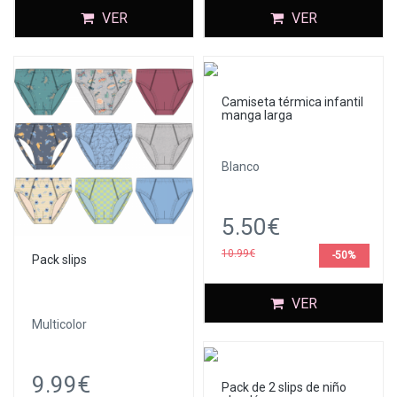
VER
VER
Camiseta térmica infantil
manga larga
Blanco
5.50€
10.99€
-50%
Pack slips
VER
Multicolor
9.99€
Pack de 2 slips de niño