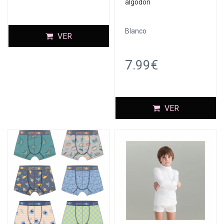
algodón
Blanco
VER
7.99€
VER