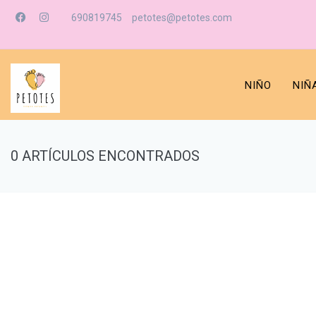
690819745
petotes@petotes.com
NIÑO
NIÑ
0 ARTÍCULOS ENCONTRADOS