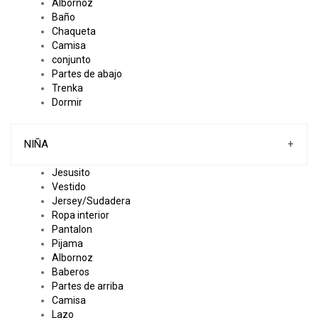
Albornoz
Baño
Chaqueta
Camisa
conjunto
Partes de abajo
Trenka
Dormir
NIÑA
+
Jesusito
Vestido
Jersey/Sudadera
Ropa interior
Pantalon
Pijama
Albornoz
Baberos
Partes de arriba
Camisa
Lazo