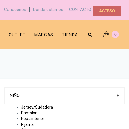
|
Conócenos
Dónde estamos
CONTACTO
ACCESO
0
OUTLET
MARCAS
TIENDA
NIÑO
+
Jersey/Sudadera
Pantalon
Ropa interior
Pijama