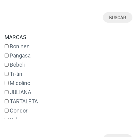
12
12 AÑOS
12 MESES
14
MARCAS
14 AÑOS
Bon nen
16
Pangasa
17
Boboli
18
Ti-tin
18 MESES
Micolino
2
JULIANA
2 AÑOS
TARTALETA
20
Condor
21
Dirkje
22
Tutete
23