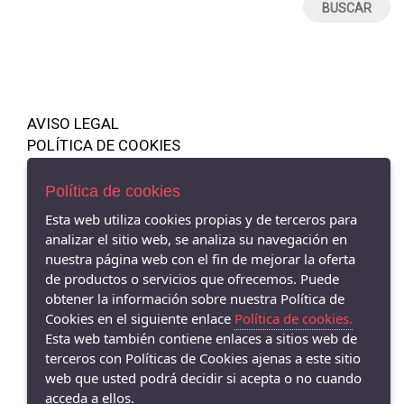
BABY FASHION
24 MESES
Babine
26
BOETIE KIDS
28
Paz Rodriguez
3
SARO
AVISO LEGAL
3 AÑOS
Waterlemon
POLÍTICA DE COOKIES
3 MESES
Ysabel Mora
ENVÍOS Y DEVOLUCIONES
30
PAGO SEGURO
Política de cookies
Munich
POLÍTICA DE PRIVACIDAD
33
WALKING MUM
Esta web utiliza cookies propias y de terceros para
36 MESES
analizar el sitio web, se analiza su navegación en
Marta y Paula
nuestra página web con el fin de mejorar la oferta
4
Harper & Never
de productos o servicios que ofrecemos. Puede
4 AÑOS
obtener la información sobre nuestra Política de
Olmitos
Shop 485583 - , - 26540 (La Rioja)
690 819 745
Cookies en el siguiente enlace
Política de cookies.
48 MESES
Chicco
Esta web también contiene enlaces a sitios web de
5 AÑOS
Babidu
terceros con Políticas de Cookies ajenas a este sitio
52
web que usted podrá decidir si acepta o no cuando
Kikka Boo España
acceda a ellos.
6