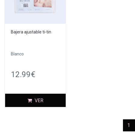
Bajera ajustable ti-tin
Blanco
12.99€
VER
(c
1