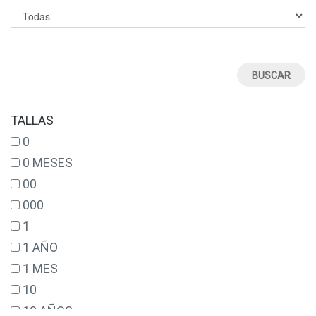
TALLAS
0
0 MESES
00
000
1
1 AÑO
1 MES
10
10 AÑOS