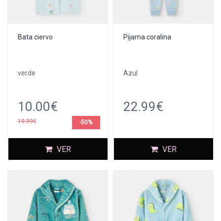
Bata ciervo
Pijama coralina
verde
Azul
10.00€
22.99€
19.99€
-50%
VER
VER