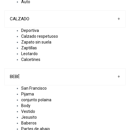
Auto
CALZADO
+
Deportiva
Calzado respetuoso
Zapato sin suela
Zaptillas
Leotardo
Calcetines
BEBÉ
+
San Francisco
Pijama
conjunto polaina
Body
Vestido
Jesusito
Baberos
Partes de abajo