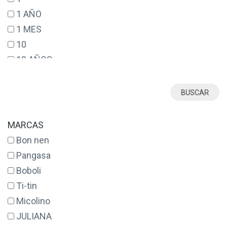
1 AÑO
1 MES
10
10 AÑOS
12
12 AÑOS
12 MESES
14
MARCAS
14 AÑOS
Bon nen
16
Pangasa
17
Boboli
18
Ti-tin
18 MESES
Micolino
2
JULIANA
2 AÑOS