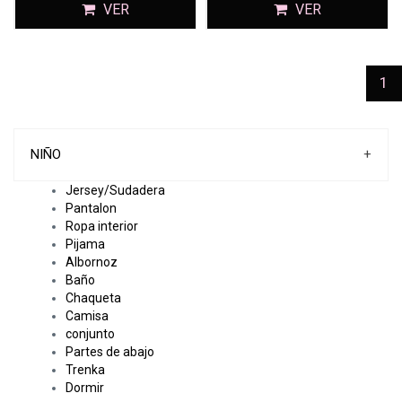
VER
VER
(c
1
NIÑO
+
Jersey/Sudadera
Pantalon
Ropa interior
Pijama
Albornoz
Baño
Chaqueta
Camisa
conjunto
Partes de abajo
Trenka
Dormir