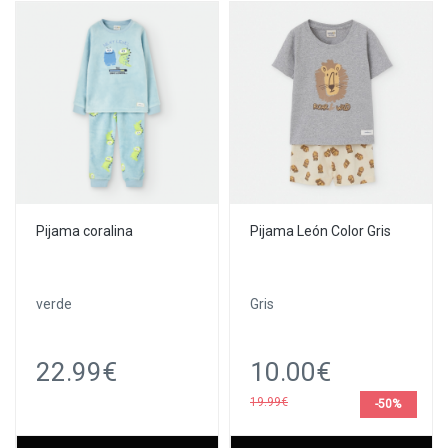
Pijama coralina
Pijama León Color Gris
verde
Gris
22.99€
10.00€
19.99€
-50%