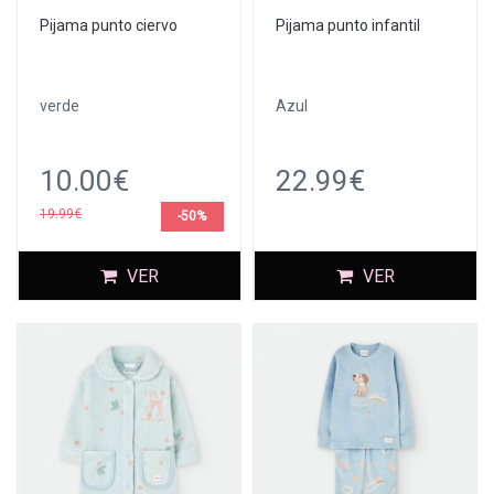
Pijama punto ciervo
Pijama punto infantil
verde
Azul
10.00€
22.99€
19.99€
-50%
VER
VER