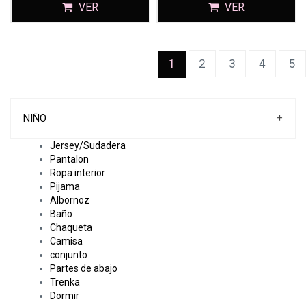
VER
VER
(current)
1
2
3
4
5
NIÑO
+
Jersey/Sudadera
Pantalon
Ropa interior
Pijama
Albornoz
Baño
Chaqueta
Camisa
conjunto
Partes de abajo
Trenka
Dormir