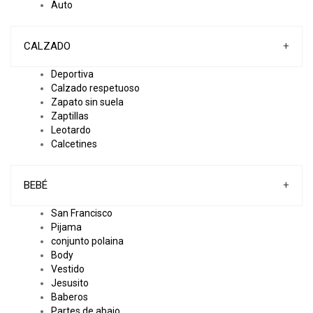
Auto
CALZADO
+
Deportiva
Calzado respetuoso
Zapato sin suela
Zaptillas
Leotardo
Calcetines
BEBÉ
+
San Francisco
Pijama
conjunto polaina
Body
Vestido
Jesusito
Baberos
Partes de abajo