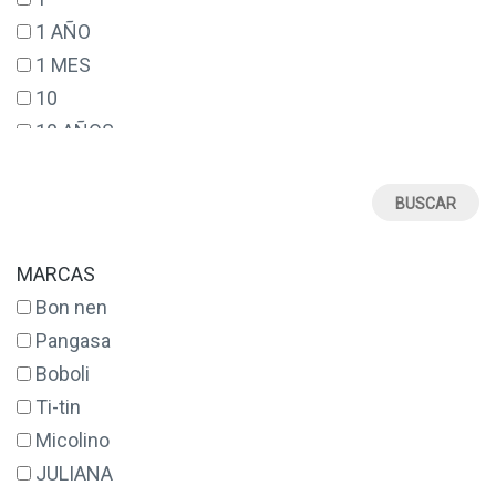
1 AÑO
1 MES
10
10 AÑOS
12
12 AÑOS
12 MESES
14
MARCAS
14 AÑOS
Bon nen
16
Pangasa
17
Boboli
18
Ti-tin
18 MESES
Micolino
2
JULIANA