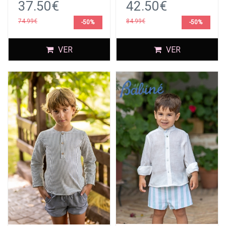
37.50€
42.50€
74.99€
84.99€
-50%
-50%
VER
VER