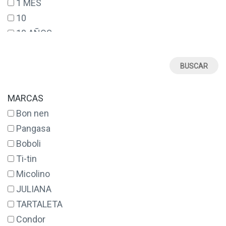
1 MES
10
10 AÑOS
12
12 AÑOS
12 MESES
14
MARCAS
14 AÑOS
Bon nen
16
Pangasa
17
Boboli
18
Ti-tin
18 MESES
Micolino
2
JULIANA
2 AÑOS
TARTALETA
20
Condor