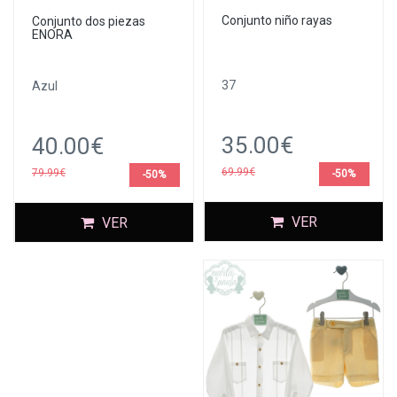
Conjunto niño rayas
Conjunto dos piezas
ENORA
37
Azul
35.00€
40.00€
69.99€
79.99€
-50%
-50%
VER
VER