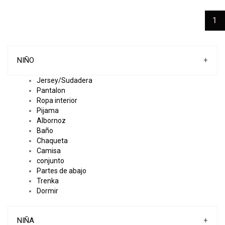
(c
1
NIÑO
+
Jersey/Sudadera
Pantalon
Ropa interior
Pijama
Albornoz
Baño
Chaqueta
Camisa
conjunto
Partes de abajo
Trenka
Dormir
NIÑA
+