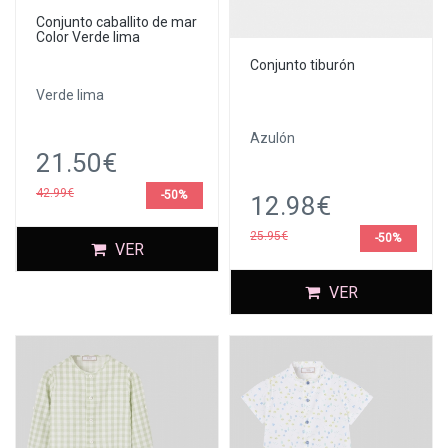
Conjunto caballito de mar
Color Verde lima
Conjunto tiburón
Verde lima
Azulón
21.50€
42.99€
-50%
12.98€
25.95€
-50%
VER
VER