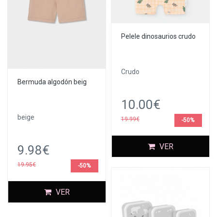
Pelele dinosaurios crudo
Crudo
Bermuda algodón beig
10.00€
beige
19.99€
-50%
VER
9.98€
19.95€
-50%
VER