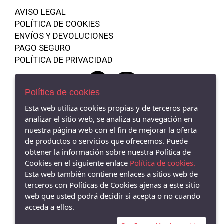
3
SARO
AVISO LEGAL
3 AÑOS
Waterlemon
POLÍTICA DE COOKIES
3 MESES
Ysabel Mora
ENVÍOS Y DEVOLUCIONES
30
PAGO SEGURO
Munich
POLÍTICA DE PRIVACIDAD
33
WALKING MUM
36 MESES
Marta y Paula
4
Política de cookies
Harper & Never
4 AÑOS
Esta web utiliza cookies propias y de terceros para
Olmitos
Shop 485583 - , - 26540 (La Rioja)
analizar el sitio web, se analiza su navegación en
690 819 745
48 MESES
Chicco
nuestra página web con el fin de mejorar la oferta
5 AÑOS
Babidu
de productos o servicios que ofrecemos. Puede
52
obtener la información sobre nuestra Política de
Kikka Boo España
Cookies en el siguiente enlace
Política de cookies.
6
PASITO A PASITO
Esta web también contiene enlaces a sitios web de
6 AÑOS
terceros con Políticas de Cookies ajenas a este sitio
Azul izal
6 MESES
web que usted podrá decidir si acepta o no cuando
Blanditos
acceda a ellos.
7 AÑOS
La Giraffa Bianca e Blu