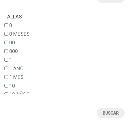
TALLAS
0
0 MESES
00
000
1
1 AÑO
1 MES
10
10 AÑOS
12
12 AÑOS
12 MESES
14