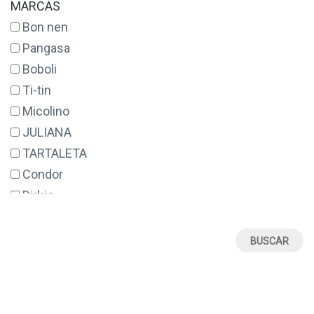
MARCAS
14 AÑOS
Bon nen
16
Pangasa
17
Boboli
18
Ti-tin
18 MESES
Micolino
2
JULIANA
2 AÑOS
TARTALETA
20
Condor
21
Dirkje
22
Tutete
23
BABY FASHION
24 MESES
Babine
26
BOETIE KIDS
28
Paz Rodriguez