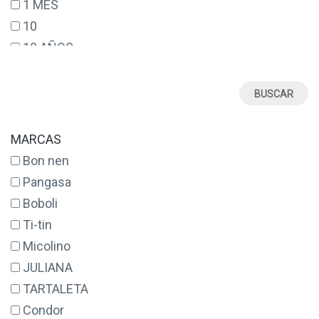
1 MES
10
10 AÑOS
12
12 AÑOS
12 MESES
14
MARCAS
14 AÑOS
Bon nen
16
Pangasa
17
Boboli
18
Ti-tin
18 MESES
Micolino
2
JULIANA
2 AÑOS
TARTALETA
20
Condor