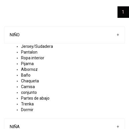
(c
1
NIÑO
+
Jersey/Sudadera
Pantalon
Ropa interior
Pijama
Albornoz
Baño
Chaqueta
Camisa
conjunto
Partes de abajo
Trenka
Dormir
NIÑA
+