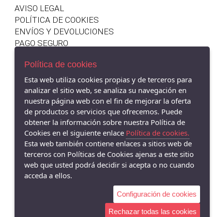
Paz Rodriguez
AVISO LEGAL
3
SARO
POLÍTICA DE COOKIES
3 AÑOS
Waterlemon
ENVÍOS Y DEVOLUCIONES
3 MESES
PAGO SEGURO
Ysabel Mora
POLÍTICA DE PRIVACIDAD
30
Munich
Política de cookies
33
WALKING MUM
Esta web utiliza cookies propias y de terceros para
36 MESES
Marta y Paula
analizar el sitio web, se analiza su navegación en
4
nuestra página web con el fin de mejorar la oferta
Harper & Never
Shop 485583 - , - 26540 (La Rioja)
de productos o servicios que ofrecemos. Puede
690 819 745
4 AÑOS
Olmitos
obtener la información sobre nuestra Política de
48 MESES
Chicco
Cookies en el siguiente enlace
Política de cookies.
5 AÑOS
Esta web también contiene enlaces a sitios web de
Babidu
terceros con Políticas de Cookies ajenas a este sitio
52
Kikka Boo España
web que usted podrá decidir si acepta o no cuando
6
acceda a ellos.
PASITO A PASITO
6 AÑOS
Azul izal
Configuración de cookies
6 MESES
Blanditos
Rechazar todas las cookies
7 AÑOS