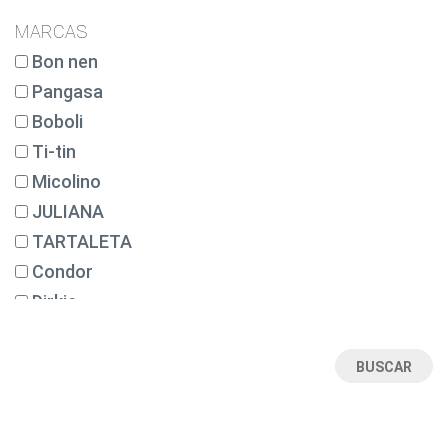
14
MARCAS
14 AÑOS
Bon nen
16
Pangasa
17
Boboli
18
Ti-tin
18 MESES
Micolino
2
JULIANA
2 AÑOS
TARTALETA
20
Condor
21
Dirkje
22
Tutete
23
BABY FASHION
24 MESES
Babine
26
BOETIE KIDS
28