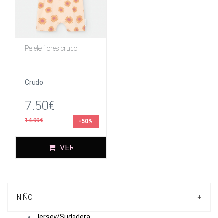
Pelele flores crudo
Crudo
7.50€
14.99€
-50%
VER
NIÑO
+
Jersey/Sudadera