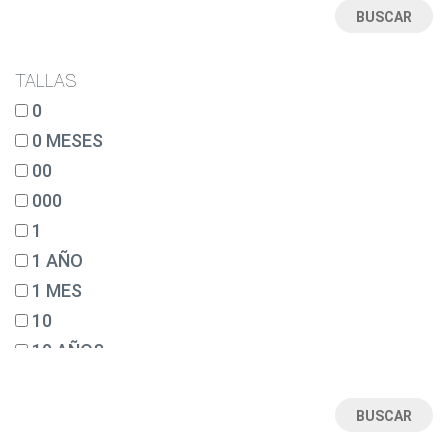
TALLAS
0
0 MESES
00
000
1
1 AÑO
1 MES
10
10 AÑOS
12
12 AÑOS
12 MESES